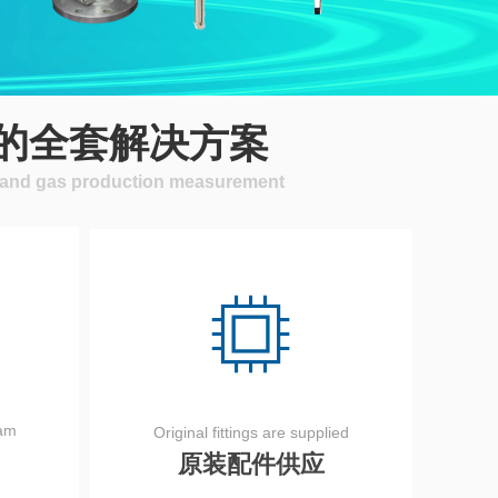
的全套解决方案
il and gas production measurement
eam
Original fittings are supplied
原装配件供应