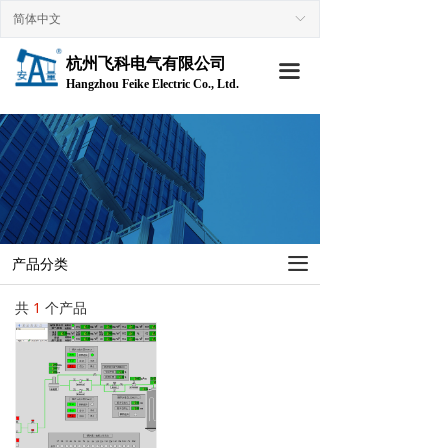
简体中文
ꀅ
首页
杭州飞科电气有限公司
走进飞科
끀
Hangzhou Feike Electric Co., Ltd.
→ 公司简介
→企业文化
→ 组织架构
→ 荣誉资质
끀
产品分类
→ 技术专利
共
1
个产品
产品中心
→ 原油含水分析仪
→ 仪表设备