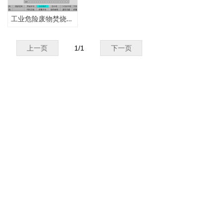
→ 站控系统集成
工业危险废物焚烧自动化控制系统
→ 物联网模块
上一页
1
/
1
下一页
→ 工业自动化
客户服务
→ 应用案例
→ 资料下载
新闻中心
→ 公司新闻
版权所有 ©
杭州飞科电气有限公司
→ 行业新闻
浙ICP备08011245号
浙公网安备33010802005413号
→ 知识百科
本网站由阿里云提供云计算及安全服务